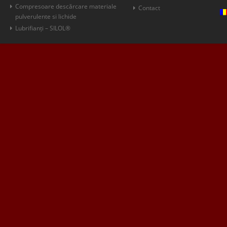
Compresoare descărcare materiale
Contact
pulverulente si lichide
Lubrifianți – SILOL®