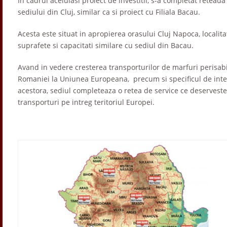
In cadrul aceluiasi proiect de investitii, s-a completat reteau
sediului din Cluj, similar ca si proiect cu Filiala Bacau.
Acesta este situat in apropierea orasului Cluj Napoca, localit
suprafete si capacitati similare cu sediul din Bacau.
Avand in vedere cresterea transporturilor de marfuri perisabile,
Romaniei la Uniunea Europeana, precum si specificul de inter
acestora, sediul completeaza o retea de service ce deserveste
transporturi pe intreg teritoriul Europei.