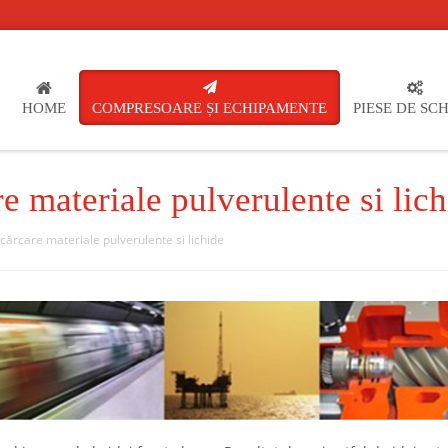
HOME
COMPRESOARE ȘI ECHIPAMENTE
PIESE DE SC
 materiale pulverulente si lich
rcare materiale pulverulente si lichide