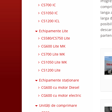
Progres
CS700 IC
compri
langa 
CS1050 IC
larga 
CS1200 ICL
posibil
descarc
Echipamente Lite
partene
CS580/CS750 Lite
CG600 Lite MK
CS700 Lite MK
CS1050 Lite MK
CS1200 Lite
Echipamente staționare
CG600 cu motor Diesel
CG600 cu motor electric
Unități de comprimare