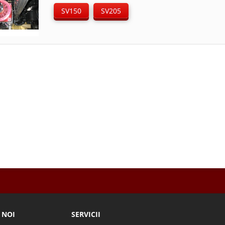
SV150
SV205
 NOI
SERVICII