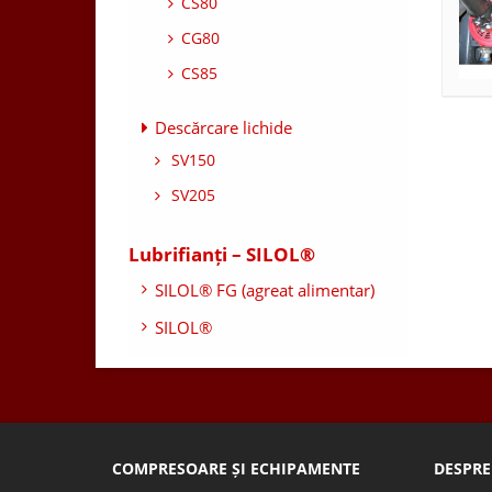
CS80
CG80
CS85
Descărcare lichide
SV150
SV205
Lubrifianți – SILOL®
SILOL® FG (agreat alimentar)
SILOL®
COMPRESOARE ȘI ECHIPAMENTE
DESPRE