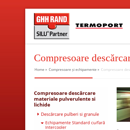
Compresoare descărcare
Home
»
Compresoare și echipamente
»
Compresoare descă
Compresoare descărcare
materiale pulverulente si
lichide
Descărcare pulberi si granule
Echipamente Standard cu/fară
Intercooler