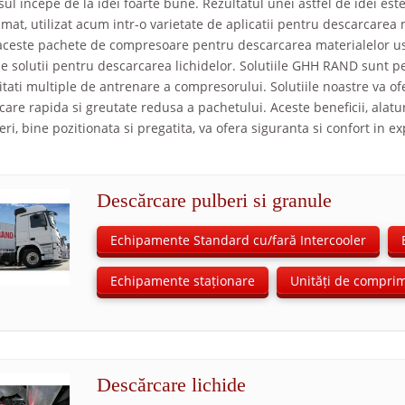
ul incepe de la idei foarte bune. Rezultatul unei astfel de idei est
mat, utilizat acum intr-o varietate de aplicatii pentru descarcarea m
aceste pachete de compresoare pentru descarcarea materialelor 
de solutii pentru descarcarea lichidelor. Solutiile GHH RAND sunt p
itati multiple de antrenare a compresorului. Solutiile noastre va ofe
are rapida si greutate redusa a pachetului. Aceste beneficii, alaturi 
ri, bine pozitionata si pregatita, va ofera siguranta si confort in e
Descărcare pulberi si granule
Echipamente Standard cu/fară Intercooler
Echipamente staționare
Unități de compri
Descărcare lichide