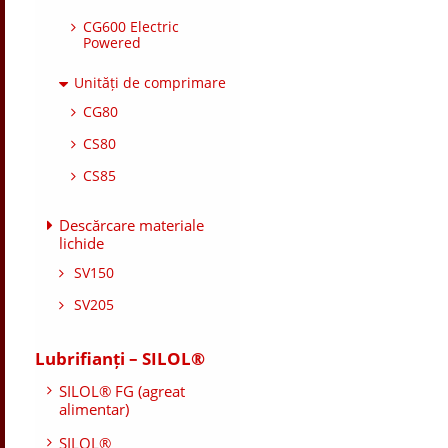
CG600 Electric
Powered
Unități de comprimare
CG80
CS80
CS85
Descărcare materiale
lichide
SV150
SV205
Lubrifianți – SILOL®
SILOL® FG (agreat
alimentar)
SILOL®