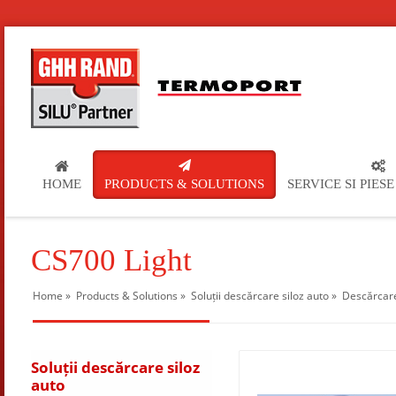
HOME
PRODUCTS & SOLUTIONS
SERVICE SI PIES
CS700 Light
Home
»
Products & Solutions
»
Soluții descărcare siloz auto
»
Descărcare
Soluții descărcare siloz
auto