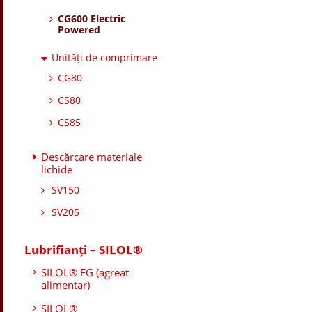
CG600 Electric
Powered
Unități de comprimare
CG80
CS80
CS85
Descărcare materiale
lichide
SV150
SV205
Lubrifianți – SILOL®
SILOL® FG (agreat
alimentar)
SILOL®