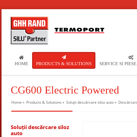
HOME
PRODUCTS & SOLUTIONS
SERVICE SI PIES
CG600 Electric Powered
Home
»
Products & Solutions
»
Soluții descărcare siloz auto
»
Descărcare
Soluții descărcare siloz
auto