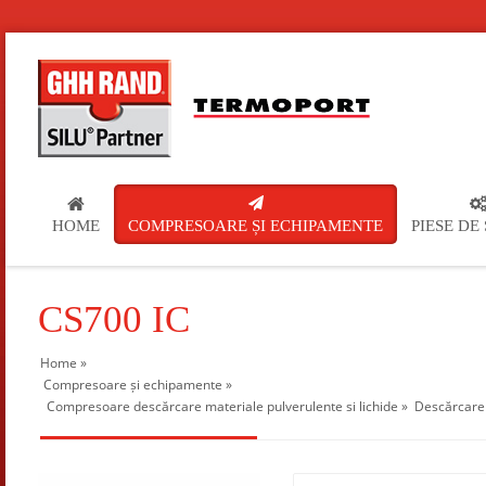
HOME
COMPRESOARE ȘI ECHIPAMENTE
PIESE DE
CS700 IC
Home
»
Compresoare și echipamente
»
Compresoare descărcare materiale pulverulente si lichide
»
Descărcare 