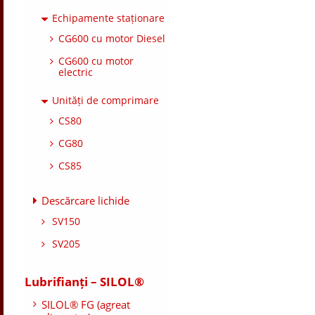
Echipamente staționare
CG600 cu motor Diesel
CG600 cu motor
electric
Unități de comprimare
CS80
CG80
CS85
Descărcare lichide
SV150
SV205
Lubrifianți – SILOL®
SILOL® FG (agreat