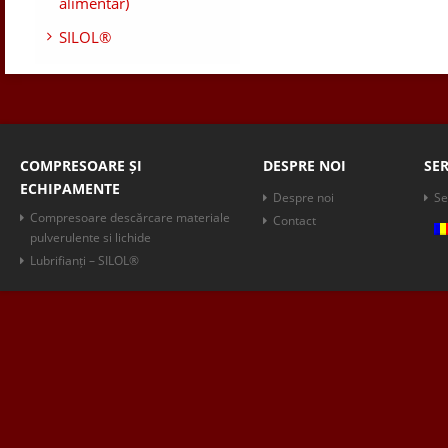
alimentar)
SILOL®
COMPRESOARE ȘI
DESPRE NOI
SER
ECHIPAMENTE
Despre noi
Se
Compresoare descărcare materiale
Contact
pulverulente si lichide
Lubrifianți – SILOL®