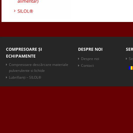
alimentar)
SILOL®
COMPRESOARE ȘI
DESPRE NOI
SER
ECHIPAMENTE
Despre noi
Se
Compresoare descărcare materiale
Contact
pulverulente si lichide
Lubrifianți – SILOL®