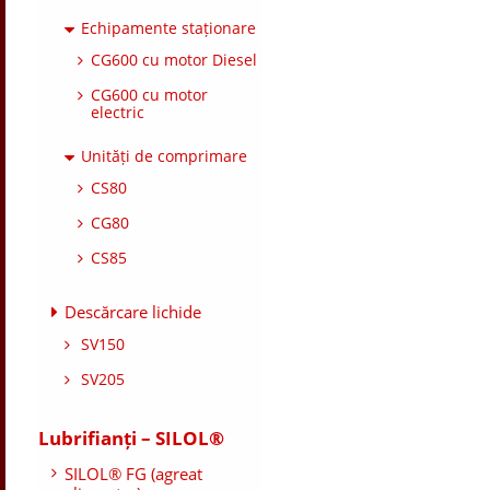
Echipamente staționare
CG600 cu motor Diesel
CG600 cu motor
electric
Unități de comprimare
CS80
CG80
CS85
Descărcare lichide
SV150
SV205
Lubrifianți – SILOL®
SILOL® FG (agreat